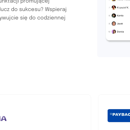
unktacji promującej
Klucz do sukcesu? Wspieraj
tywujcie się do codziennej