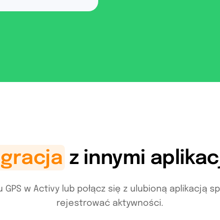
brać w sklepach
tkich krajach (z
funkcje,
ntegrację zespołów na
śli potrzebujesz
tworzymy funkcje
egracja
z innymi aplika
u GPS w Activy lub połącz się z ulubioną aplikacją s
rejestrować aktywności.