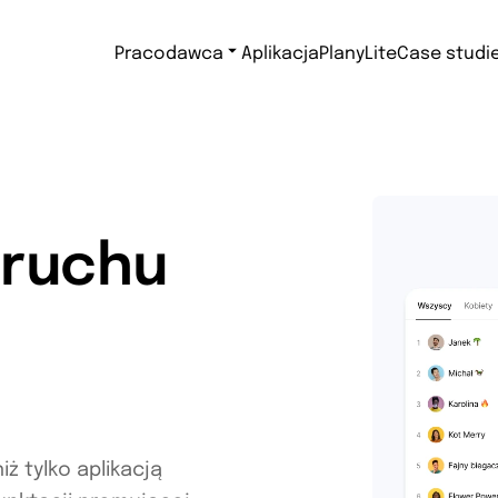
Pracodawca
Aplikacja
Plany
Lite
Case studi
ruchu
ż tylko aplikacją