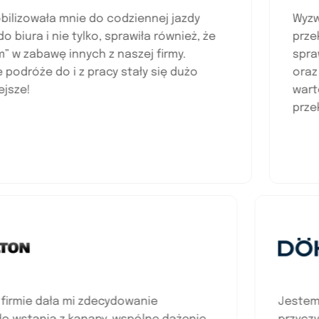
owała mnie do codziennej jazdy
Wyzwanie 
a i nie tylko, sprawiła również, że
przekrocz
abawę innych z naszej firmy.
sprawnośc
że do i z pracy stały się dużo
oraz saty
!
warto z ni
przekracz
ywa w firmie dała mi zdecydowanie
Je