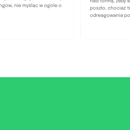
nad formą, że
reningów, nie myśląc w ogóle o
poszło, choci
odreagowania