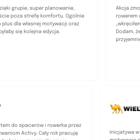
 grupie, super planowanie,
Akcja zmobiliz
oza strefę komfortu. Ogólnie
rowerem do biur
 dla własnej motywacji oraz
„wkręciłem” w z
y się kolejna edycja.
Dodam, że podró
przyjemniejsze
 jestem do spacerów i rowerka przez
Inicjat
ki wyzwaniom Activy. Cały rok pracuję