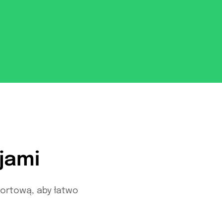
cjami
portową, aby łatwo