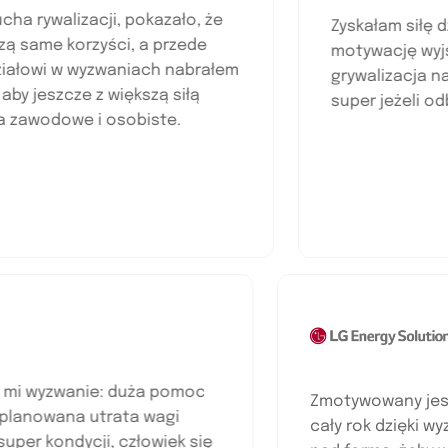
walizacji, pokazało, że
Zyskałam siłę dzięki
e korzyści, a przede
motywację wyjście p
wi w wyzwaniach nabrałem
grywalizacja na plus
eszcze z większą siłą
super jeżeli odbyłab
odowe i osobiste.
re dało mi wyzwanie: duża pomoc
Zmotywowany
wnej, planowana utrata wagi
cały rok dzię
 do super kondycji, człowiek się