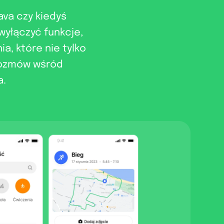
ava czy kiedyś
wyłączyć funkcje,
a, które nie tylko
 rozmów wśród
a.