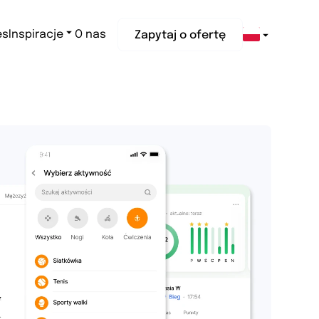
es
Inspiracje
O nas
Zapytaj o ofertę