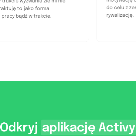
motywac
by w trakcie wyzwania źle mi nie
do celu
aż traktuję to jako forma
rywaliza
 po pracy bądź w trakcie.
Odkryj
aplikację Activy