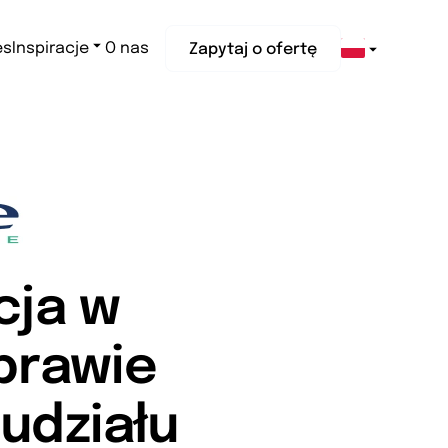
es
Inspiracje
O nas
Zapytaj o ofertę
cja w
prawie
udziału