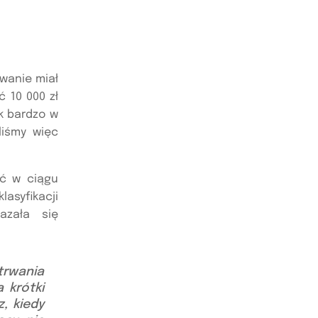
wanie miał
 10 000 zł
k bardzo w
liśmy więc
ać w ciągu
asyfikacji
azała się
trwania
 krótki
, kiedy