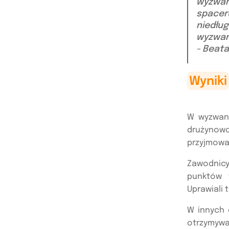
wyzwani
spacer
niedłu
wyzwan
- Beat
Wyniki
W wyzwani
drużynowo 
przyjmował
Zawodnicy 
punktów w
Uprawiali 
W innych 
otrzymywa