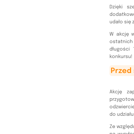
Dzięki sz
dodatkowo
udało się 
W akcję w
ostatnich
długości 
konkursu!
Przed
Akcję za
przygoto
odzwierci
do udziału
Ze względ