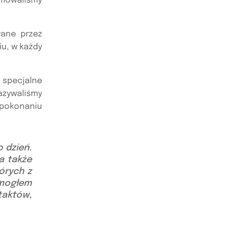
rmowaliśmy
wane przez
u, w każdy
specjalne
kazywaliśmy
i pokonaniu
 dzień.
a także
órych z
i mogłem
taktów,