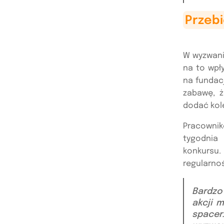
Przeb
W wyzwani
na to wpł
na fundac
zabawę, ż
dodać kole
Pracownik
tygodnia 
konkursu
regularno
Bardzo
akcji 
spacer.