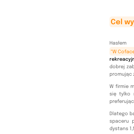
Cel w
Has
“W Coface
rekreacyj
dobrej za
promując z
W firmie 
się tylko
preferując
Dlatego b
spaceru p
dystans 1,