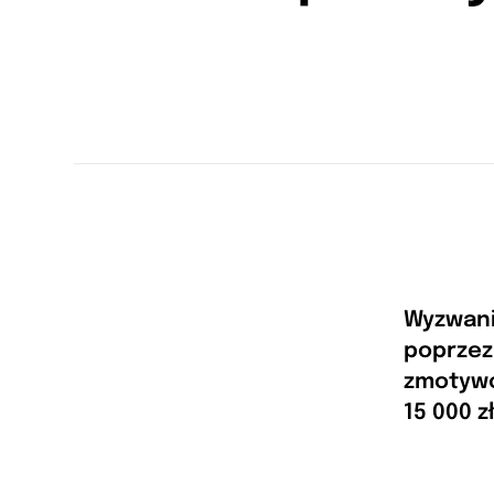
Wyzwan
poprzez
zmotywo
15 000 z