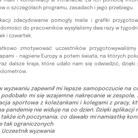
e maili i komunikacji w intranecie. Za ich pomocą info
ów o szczegółach programu, zasadach i jego przebiegu.
acji zdecydowanie pomogły maile i grafiki przygoto
iadomości do pracowników wysyłaliśmy dwa razy w tygodni
ek i czwartek.
atkowo zmotywować uczestników przygotowywaliśmy 
mapami - najpierw Europy a potem świata, na których po
raz dalsze kraje, które udało nam się odwiedzić, dzięk
kilometrów.
 w wyzwaniu zapewnił mi lepsze samopoczucie na co
 podobało mi się wzajemne nakręcanie w zespole, 
acja sportowa z koleżankami i kolegami z pracy, kt
a pandemię nie widuję na co dzień. Dzięki aplikacj
 także ich poczynania, co dawało mi namiastkę kon
e tak ograniczonych
, Uczestnik wyzwania