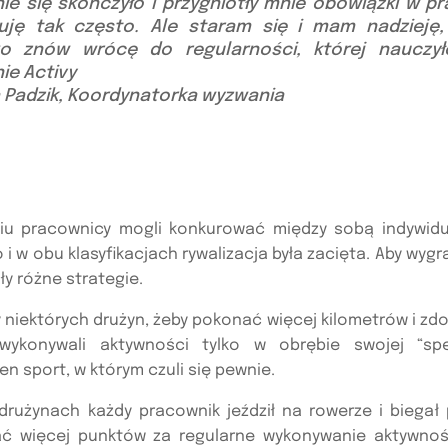
e się skończyło i przygniotły mnie obowiązki w pra
uję tak często. Ale staram się i mam nadzieję,
go znów wrócę do regularności, której nauczy
ie Activy
a Padzik, Koordynatorka wyzwania
u pracownicy mogli konkurować między sobą indywidu
i w obu klasyfikacjach rywalizacja była zacięta. Aby wygr
y różne strategie.
niektórych drużyn, żeby pokonać więcej kilometrów i zd
ykonywali aktywności tylko w obrębie swojej “specj
ten sport, w którym czuli się pewnie.
drużynach każdy pracownik jeździł na rowerze i biegał 
ć więcej punktów za regularne wykonywanie aktywnośc