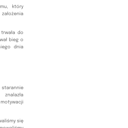
emu, który
 założenia
 trwała do
wał bieg o
niego dnia
starannie
 znalazła
 motywacji
aliśmy się