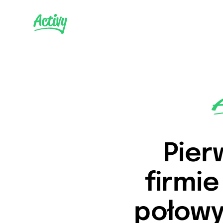
Pier
firmi
połowy