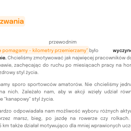
yzwania
łem przewodnim prog
 pomagamy – kilometry przemierzamy”
było
wycz
nie.
Chcieliśmy zmotywować jak najwięcej pracowników do
bawie, zachęcając do ruchu po miesiącach pracy na hom
drowy styl życia.
mamy sporo sportowców amatorów. Nie chcieliśmy jedn
 na nich. Zależało nam, aby w akcji wzięły udział rów
e “kanapowy” styl życia.
ardzo odpowiadała nam możliwość wyboru różnych akty
rzez marsz, bieg, po jazdę na rowerze czy rolkach.
5 km także działał motywująco dla mniej wprawionych ucz