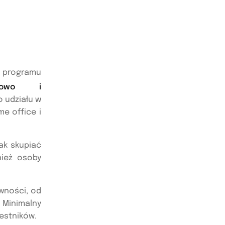
ramu
ynowo i
 udziału w
e office i
ak skupiać
nież osoby
wności, od
 Minimalny
estników.