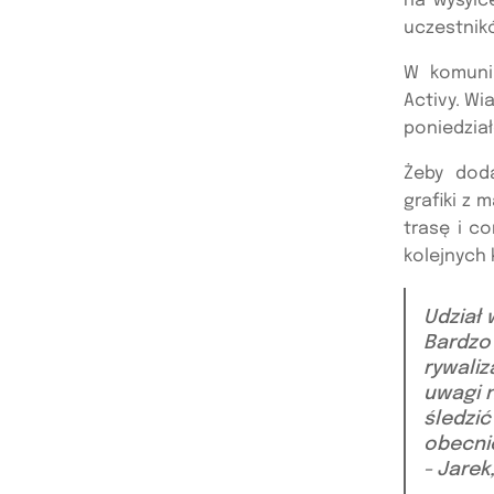
na wysyłc
uczestnik
W komunik
Activy. W
poniedział
Żeby dod
grafiki z 
trasę i co
kolejnych 
Udział
Bardzo
rywaliz
uwagi n
śledzić
obecni
- Jarek