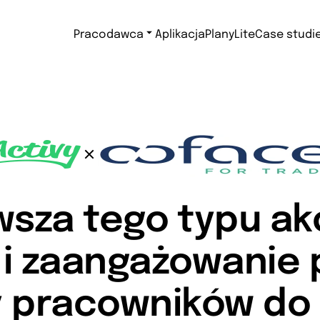
Pracodawca
Aplikacja
Plany
Lite
Case studi
wsza tego typu ak
e i zaangażowanie 
 pracowników do 