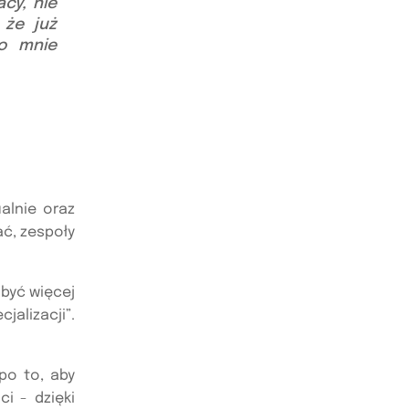
cy, nie
 że już
ło mnie
alnie oraz
ać, zespoły
obyć więcej
alizacji”.
po to, aby
i - dzięki