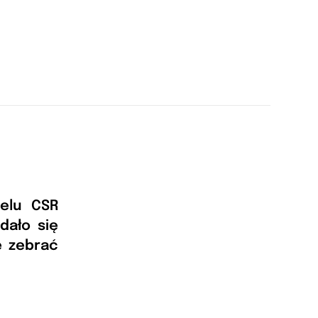
elu CSR
dało się
e zebrać